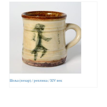
Шоља (пехар) / реплика / XIV век