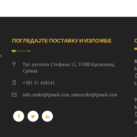
ПОГЛЕДАЈТЕ ПОСТАВКУ И ИЗЛОЖБЕ
и
Трг деспота Стефана 15, 37000 Крушевац,
М
Србија
+381 37 418541
k
info.nmks@gmail.com, nmuzejks@gmail.com
.
М
u