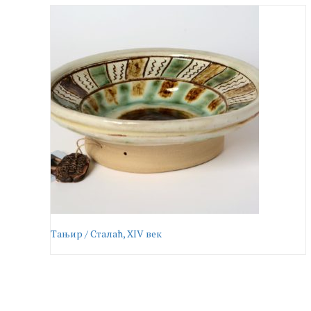
Тањир / Сталаћ, XIV век