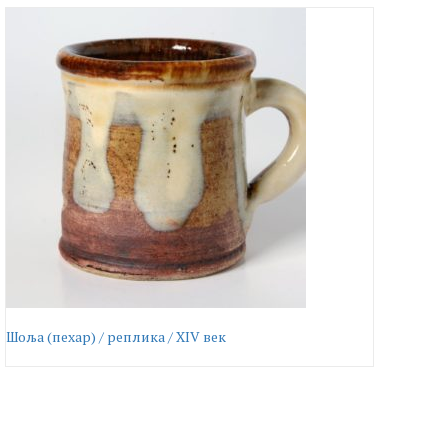
Шоља (пехар) / реплика / XIV век