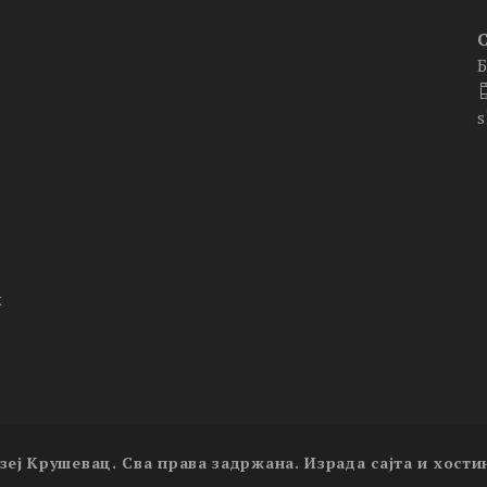
Б
s
х
зеј Крушевац. Сва права задржана. Израда сајта и хости