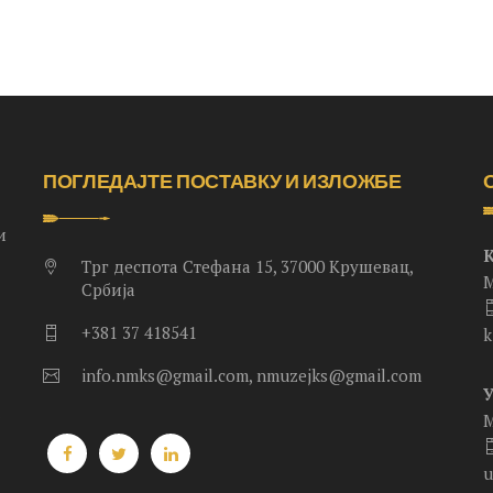
ПОГЛЕДАЈТЕ ПОСТАВКУ И ИЗЛОЖБЕ
и
Трг деспота Стефана 15, 37000 Крушевац,
М
Србија
+381 37 418541
k
info.nmks@gmail.com, nmuzejks@gmail.com
.
М
u