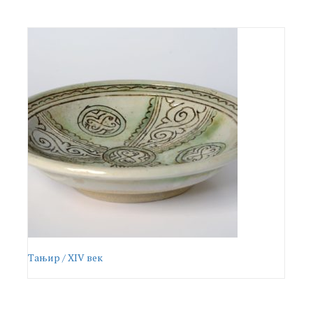
Тањир / XIV век