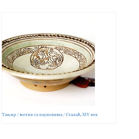
Тањир / мотив са пауновима / Сталаћ, XIV век