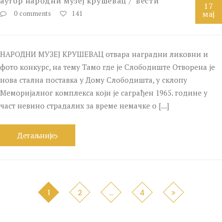
аутор
народни музеј крушевац
вести
17
мај
0 comments
141
НАРОДНИ МУЗЕЈ КРУШЕВАЦ отвара наградни ликовни и
фото конкурс, на тему Тамо где је Слободиште Отворена је
нова стална поставка у Дому Слободишта, у склопу
Меморијалног комплекса који је саграђен 1965. године у
част невино страдалих за време немачке о [...]
Детаљније
1
2
…
4