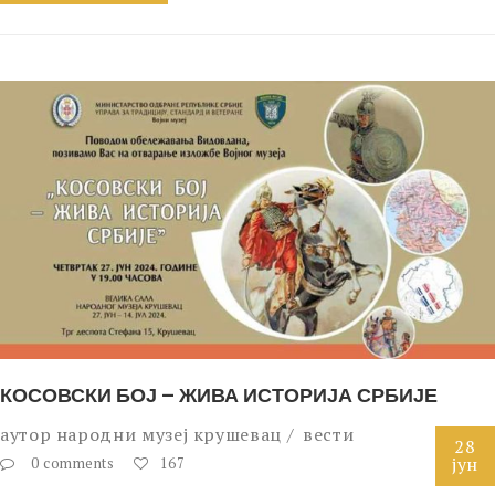
КОСОВСКИ БОЈ – ЖИВА ИСТОРИЈА СРБИЈЕ
аутор
народни музеј крушевац
вести
28
јун
0 comments
167