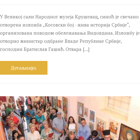
У Великој сали Народног музеја Крушевац, синоћ је свечано
отворена изложба „Косовски бој - жива историја Србије“,
организована поводом обележавања Видовдана. Изложбу је
отворио министар одбране Владе Републике Србије,
господин Братислав Гашић. Отвара [...]
Детаљније