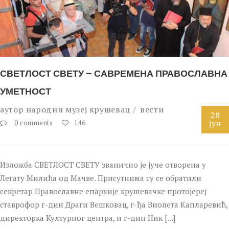
СВЕТЛОСТ СВЕТУ – САВРЕМЕНА ПРАВОСЛАВНА
УМЕТНОСТ
аутор
народни музеј крушевац
вести
28
јун
0 comments
146
Изложба СВЕТЛОСТ СВЕТУ званично је јуче отворена у
Легату Милића од Мачве. Присутнима су се обратили
секретар Православне епархије крушевачке протојереј
ставрофор г-дин Драги Вешковац, г-ђа Виолета Капларевић,
директорка Културног центра, и г-дин Ник [...]