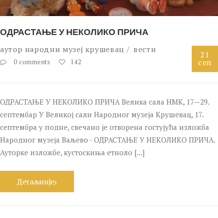
ОДРАСТАЊЕ У НЕКОЛИКО ПРИЧА
аутор
народни музеј крушевац
вести
21
сеп
0 comments
142
ОДРАСТАЊЕ У НЕКОЛИКО ПРИЧА Велика сала НМК, 17—29.
септембар У Великој сали Народног музеја Крушевац, 17.
септембра у подне, свечано је отворена гостујућа изложба
Народног музеја Ваљево - ОДРАСТАЊЕ У НЕКОЛИКО ПРИЧА.
Ауторке изложбе, кустоскиња етноло [...]
Детаљније