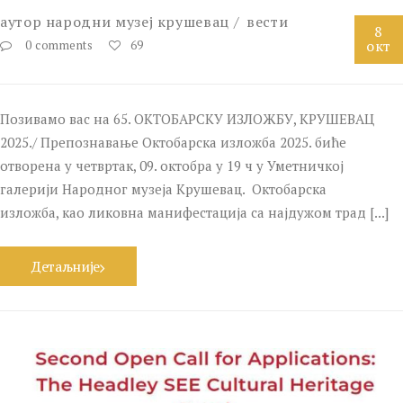
аутор
народни музеј крушевац
вести
8
окт
0 comments
69
Позивамо вас на 65. ОКТОБАРСКУ ИЗЛОЖБУ, КРУШЕВАЦ
2025./ Препознавање Октобарска изложба 2025. биће
отворена у четвртак, 09. октобра у 19 ч у Уметничкој
галерији Народног музеја Крушевац. Октобарска
изложба, као ликовна манифестација са најдужом трад [...]
Детаљније