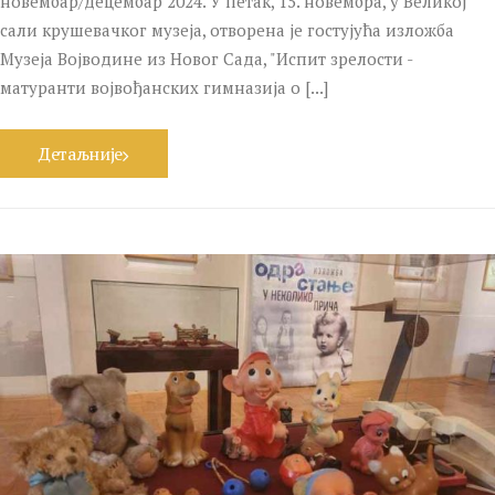
новембар/децембар 2024. У петак, 15. новембра, у Великој
сали крушевачког музеја, отворена је гостујућа изложба
Музеја Војводине из Новог Сада, "Испит зрелости -
матуранти војвођанских гимназија о [...]
Детаљније