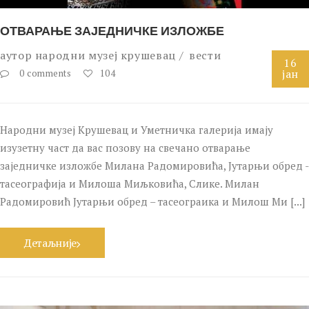
ОТВАРАЊЕ ЗАЈЕДНИЧКЕ ИЗЛОЖБЕ
аутор
народни музеј крушевац
вести
16
јан
0 comments
104
Народни музеј Крушевац и Уметничка галерија имају
изузетну част да вас позову на свечано отварање
заједничке изложбе Милана Радомировића, Јутарњи обред -
тасеографија и Милоша Миљковића, Слике. Милан
Радомировић Јутарњи обред – тасеограика и Милош Ми [...]
Детаљније