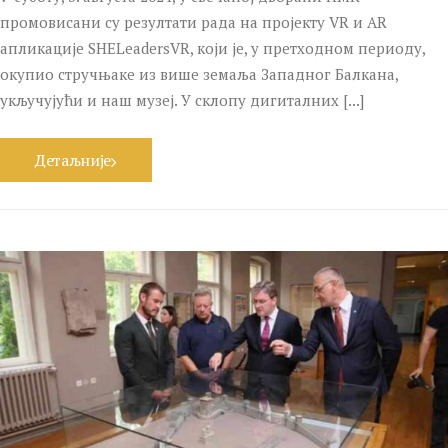
промовисани су резултати рада на пројекту VR и AR
апликације SHELeadersVR, који је, у претходном периоду,
окупио стручњаке из више земаља Западног Балкана,
укључујући и наш музеј. У склопу дигиталних [...]
Детаљније