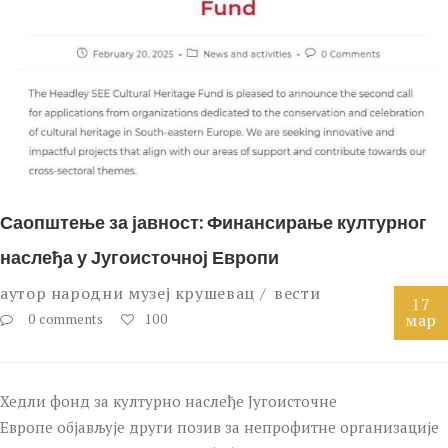
Саопштење за јавност: Финансирање културног
наслеђа у Југоисточној Европи
аутор
народни музеј крушевац
вести
17
мар
0 comments
100
Хедли фонд за културно наслеђе Југоисточне
Европе објављује други позив за непрофитне организације