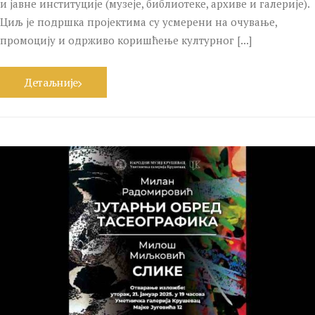
и јавне институције (музеје, библиотеке, архиве и галерије).
Циљ је подршка пројектима су усмерени на очување,
промоцију и одрживо коришћење културног [...]
Детаљније