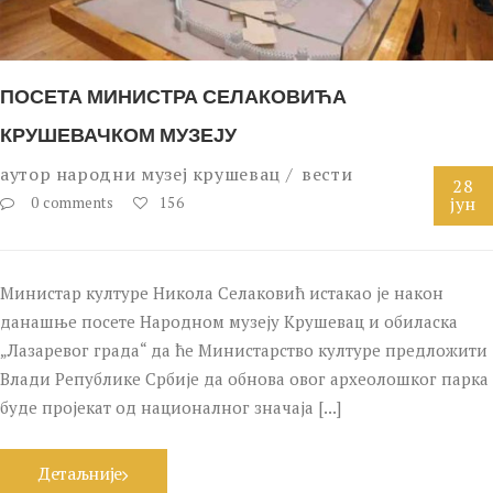
ПОСЕТА МИНИСТРА СЕЛАКОВИЋА
КРУШЕВАЧКОМ МУЗЕЈУ
аутор
народни музеј крушевац
вести
28
јун
0 comments
156
Министар културе Никола Селаковић истакао је након
данашње посете Народном музеју Крушевац и обиласка
„Лазаревог града“ да ће Министарство културе предложити
Влади Републике Србије да обнова овог археолошког парка
буде пројекат од националног значаја [...]
Детаљније