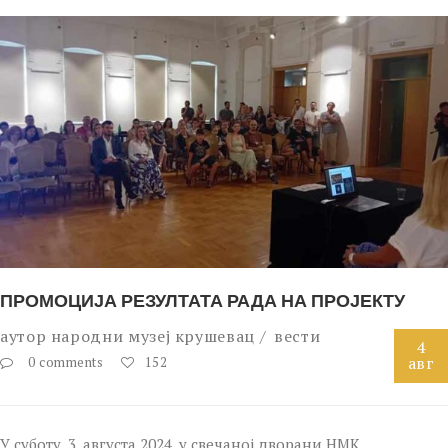
ПРОМОЦИЈА РЕЗУЛТАТА РАДА НА ПРОЈЕКТУ
аутор
народни музеј крушевац
вести
4
авг
0 comments
152
У суботу, 3. августа 2024, у свечаној дворани НМК