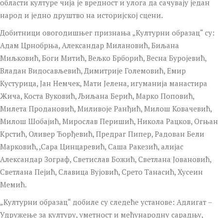
области културе чија је вредност и улога да сачувају један
народ и једно друштво на историјској сцени.
Добитници овогодишњег признања „Културни образац“ су:
Адам Црнобрња, Александар Милановић, Биљана
Миљковић, Боги Митић, Вељко Брборић, Весна Буројевић,
Владан Видосављевић, Димитрије Големовић, Емир
Кустурица, Јан Немчек, Мати Јелена, игуманија манастира
Жича, Коста Вуковић, Љиљана Берић, Марко Поповић,
Милета Продановић, Миливоје Ранђић, Милош Ковачевић,
Милош Шобајић, Мирослав Перишић, Никола Рацков, Огњан
Крстић, Оливер Ђорђевић, Предраг Пипер, Радован Бели
Марковић, ,Сара Цинцаревић, Саша Ракезић, алијас
Александар Зограф, Светислав Божић, Светлана Јовановић,
Светлана Пејић, Славица Вујовић, Срето Танасић, Хусеин
Мемић.
„Културни образац“ добиле су следеће установе: Адлигат –
Удружење за културу, уметност и међународну сарадњу,