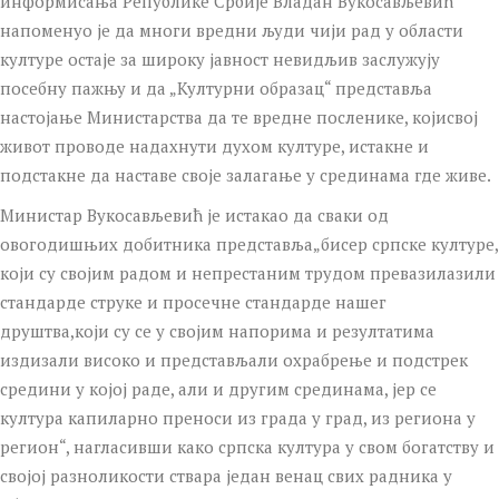
информисања Републике Србије Владан Вукосављевић
напоменуо је да многи вредни људи чији рад у области
културе остаје за широку јавност невидљив заслужују
посебну пажњу и да „Културни образац“ представља
настојање Министарства да те вредне посленике, којисвој
живот проводе надахнути духом културе, истакне и
подстакне да наставе своје залагање у срединама где живе.
Министар Вукосављевић је истакао да сваки од
овогодишњих добитника представља„бисер српске културе,
који су својим радом и непрестаним трудом превазилазили
стандарде струке и просечне стандарде нашег
друштва,који су се у својим напорима и резултатима
издизали високо и представљали охрабрење и подстрек
средини у којој раде, али и другим срединама, јер се
култура капиларно преноси из града у град, из региона у
регион“, нагласивши како српска култура у свом богатству и
својој разноликости ствара један венац свих радника у