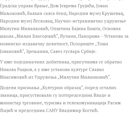
Градска управа Врање, Дом Јеврема Грујића, Јован
Маљоковић, Балкан салса бенд, Народни музеј Крушевац,
Народни музеј Лесковац, Научно-истраживачко удружење
Милутин Миланковић, Општина Бајина Башта, Основна
школа „Милан Благојевић“, Лучани, Панорама – Установа за
новинско-издавачку делатност, Позориште „Тоша
Јовановић“, Зрењанин, Савез гуслара Србије.
У име појединачних добитника, присутнима се обратио
Никола Рацков, а у име установа културе Славко
Максимовић из Удружења „Милутин Миланковић“.
Додели признања „Културни образац“, поред осталих
званица, присуствовали су потпредседник Владе и
министар трговине, туризма и телекомуникација Расим
Љајић и председник САНУ Владимир Костић.