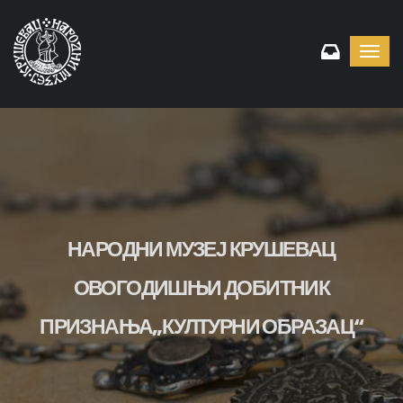
Toggl
navig
НАРОДНИ МУЗЕЈ КРУШЕВАЦ
ОВОГОДИШЊИ ДОБИТНИК
ПРИЗНАЊА„КУЛТУРНИ ОБРАЗАЦ“