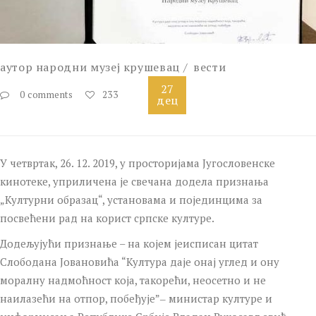
аутор
народни музеј крушевац
вести
27
0 comments
233
дец
У четвртак, 26. 12. 2019, у просторијама Југословенске
кинотеке, уприличена је свечана додела признања
„Културни образац“, установама и појединцима за
посвећени рад на корист српске културе.
Додељујући признање – на којем јеисписан цитат
Слободана Јовановића “Култура даје онај углед и ону
моралну надмоћност која, такорећи, неосетно и не
наилазећи на отпор, побеђује”‒ министар културе и