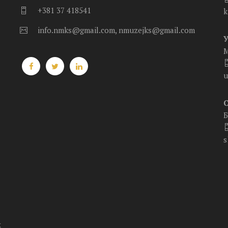
+381 37 418541
k
info.nmks@gmail.com, nmuzejks@gmail.com
.
М
u
Б
s
х