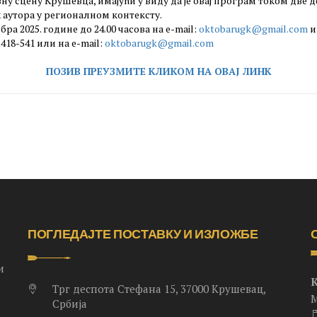
у сцену Крушевца, имајући у виду да је овај програм током две 
 аутора у регионалном контексту.
ра 2025. године до 24.00 часова на е-mail:
oktobarugk@gmail.com
и
 418-541 или на е-mail:
oktobarugk@gmail.com
ПОЗИВ ПРЕУЗМИТЕ КЛИКОМ НА ОВАЈ ЛИНК
ПОГЛЕДАЈТЕ ПОСТАВКУ И ИЗЛОЖБЕ
и
Трг деспота Стефана 15, 37000 Крушевац,
М
Србија