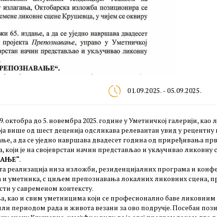
01.09.2025. - 05.09.2025.
 октобра до 5. новембра 2025. године у Уметничкој галерији, као
оја више од шест деценија одсликава релевантан увид у рецентну
дање, а да се уједно навршава двадесет година од приређивања п
та, који је на својеврстан начин представљао и укључивао ликовн
ВАЊЕ“
.
чета реализација низа изложби, резиденцијалних програма и конф
са и уметника, с циљем препознавања локалних ликовних сцена, 
сти у савременом контексту.
а, као и свим уметницима који се професионално баве ликовни
или периодом рада и живота везани за ово подручје. Посебан позив