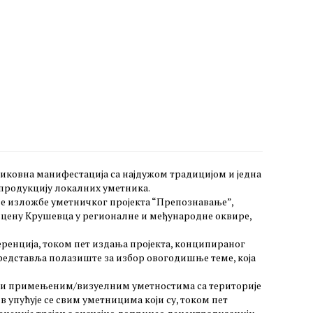
 ликовна манифестација са најдужом традицијом и једна
 продукцију локалних уметника.
рве изложбе уметничког пројекта “Препознавање”,
у сцену Крушевца у регионалне и међународне оквире,
еренција, током пет издања пројекта, конципираног
представља полазиште за избор овогодишње теме, која
м и примењеним/визуелним уметностима са територије
 упућује се свим уметницима који су, током пет