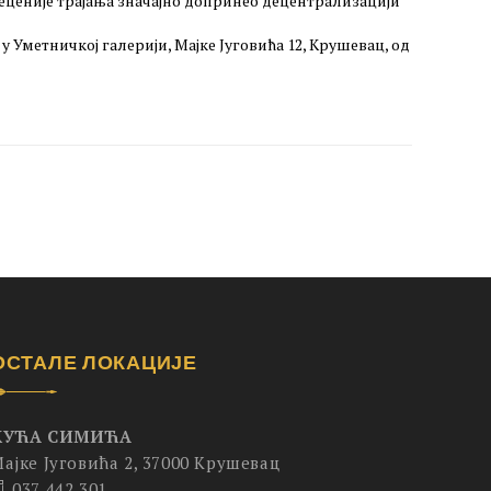
деценије трајања значајно допринео децентрализацији
 у Уметничкој галерији, Мајке Југовића 12, Крушевац, од
ОСТАЛЕ ЛОКАЦИЈЕ
КУЋА СИМИЋА
ајке Југовића 2, 37000 Крушевац
037 442 301