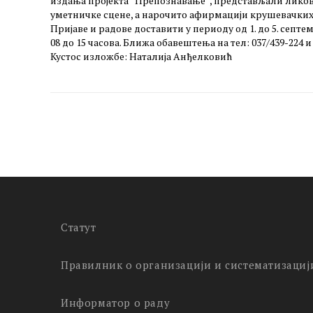
издања пројекта “Препознавање”, представљали ликовн
уметничке сцене, а нарочито афирмацији крушевачких
Пријаве и радове доставити у периоду од 1. до 5. септемб
08 до 15 часова. Ближа обавештења на тел: 037/439-224 и
Кустос изложбе: Наталија Анђелковић
Статут
Правилник о организацији и систематизациј
Информатор о раду