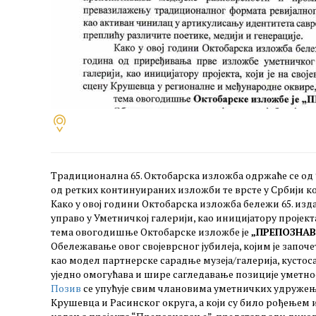
Традиционална 65. Октобарска изложба одржаће се од 9.
од ретких континуираних изложби те врсте у Србији к
Како у овој години Октобарска изложба бележи 65. из
управо у Уметничкој галерији, као иницијатору пројек
тема овогодишње Октобарске изложбе је
„ПРЕПОЗНА
Обележавање овог својеврсног јубилеја, којим је запо
као модел партнерске сарадње музеја/галерија, кусто
уједно омогућава и шире сагледавање позиције уметно
Позив
се упућује свим члановима уметничких удружењ
Крушевца и Расинског округа, а који су било рођењем 