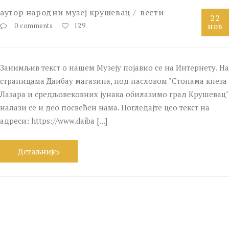
аутор
народни музеј крушевац
вести
22
нов
0 comments
129
Занимљив текст о нашем Музеју појавио се на Интернету. На
страницама Даибау магазина, под насловом "Стопама кнеза
Лазара и средљовековних јунака обилазимо град Крушевац"
налази се и део посвећен нама. Погледајте цео текст на
адреси: https://www.daiba [...]
Детаљније