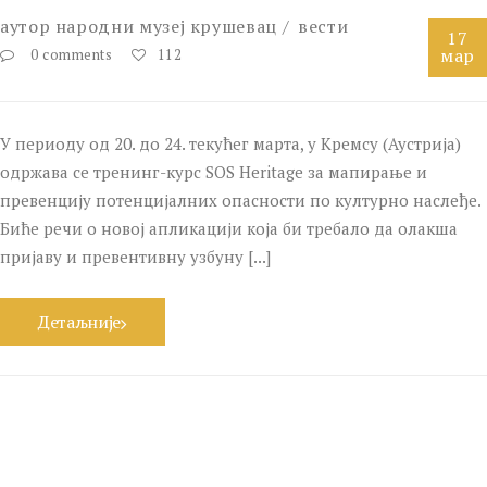
аутор
народни музеј крушевац
вести
17
мар
0 comments
112
У периоду од 20. до 24. текућег марта, у Кремсу (Аустрија)
одржава се тренинг-курс SOS Heritage за мапирање и
превенцију потенцијалних опасности по културно наслеђе.
Биће речи о новој апликацији која би требало да олакша
пријаву и превентивну узбуну [...]
Детаљније