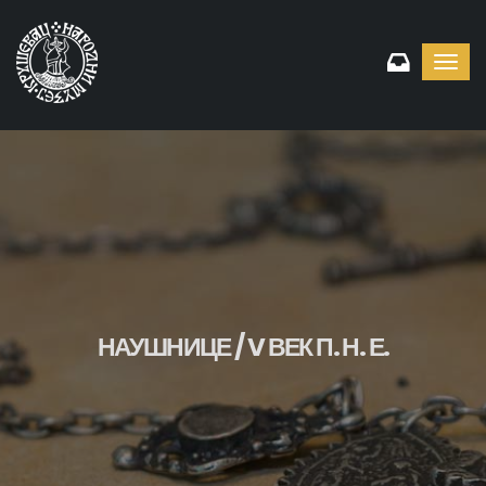
Toggl
navig
НАУШНИЦЕ / V ВЕК П. Н. Е.