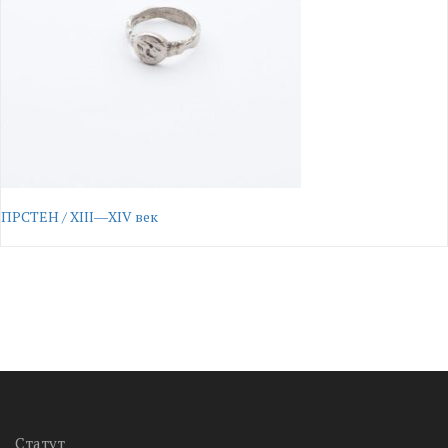
ПРСТЕН / XIII―XIV век
Статут