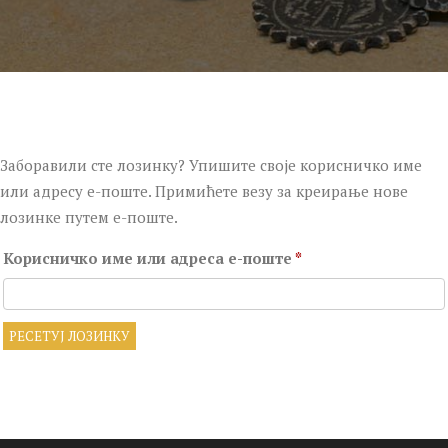
Заборавили сте лозинку? Упишите своје корисничко име
или адресу е-поште. Примићете везу за креирање нове
лозинке путем е-поште.
Корисничко име или адреса е-поште
*
РЕСЕТУЈ ЛОЗИНКУ