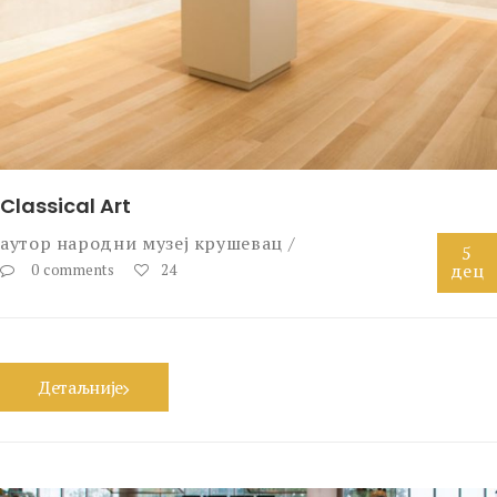
Classical Art
аутор
народни музеј крушевац
5
дец
0 comments
24
Детаљније