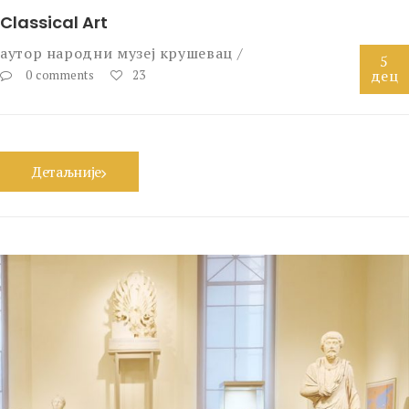
Classical Art
аутор
народни музеј крушевац
5
дец
0 comments
23
Детаљније