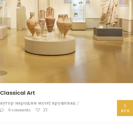
Classical Art
аутор
народни музеј крушевац
5
дец
0 comments
23