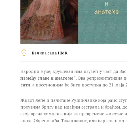
Велика сала НМК
Народни музеј Крушевац има изузетну част да Вас
између славе и анатеме“
. Ова репрезентативна 
сати
, а посетиоцима ће бити доступна до 21. маја 
Живот лепе и начитане Рудничанке која рано ступ
преузима бригу над млађим сестрама и браћом, до
својеврсна компензација за превремене животне не
епохе Обреновића. Такав живот, или бар један од 