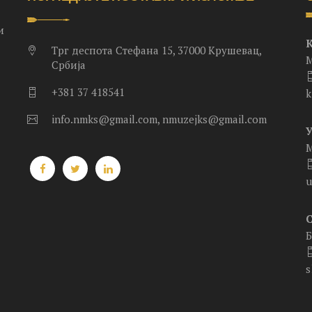
и
Трг деспота Стефана 15, 37000 Крушевац,
М
Србија
+381 37 418541
k
info.nmks@gmail.com, nmuzejks@gmail.com
.
М
u
Б
s