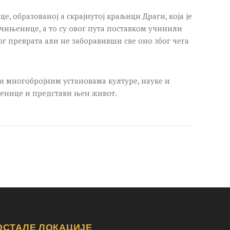
, образованој а скрајнутој краљици Драги, која је
 чињенице, а то су овог пута поставком учинили
 преврата али не заборавивши све оно због чега
 и многобројним установама културе, науке и
њенице и представи њен живот.
ОСТАЛЕ ЛОКАЦИЈЕ