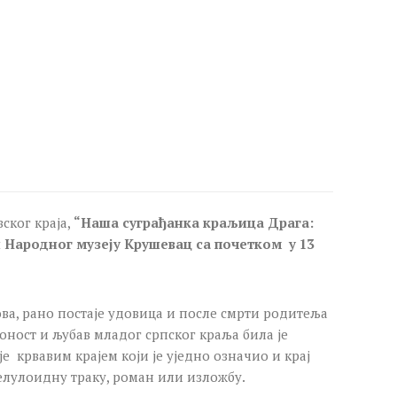
ског краја,
“Наша
суграђанка краљица Драга:
ли Народног музеју Крушевац са почетком у 13
ова, рано постаје удовица и после смрти родитеља
оност и љубав младог српског краља била је
 крвавим крајем који је уједно означио и крај
целулоидну траку, роман или изложбу.