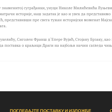
у знаменитој суграђанки, унуци Николе Милићевића Луњевице
атрачи историје, наш задатак је као и увек да представимо
 представивши пре свега тужан историјски моменат Мајског
ага.
укелићу, Сиголен Франш д`Епере Вујић, Стојану Брзаку, као
да поставка о краљици Драги на најбољи начин сагледа чи
ПОГЛЕДАЈТЕ ПОСТАВКУ И ИЗЛОЖБЕ