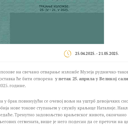
25.04.2025. - 21.05.2025.
 позове на свечано отварање изложбе Музеја рудничко-таков
поставка ће бити отворена
у петак
25. априла у Великој са
2025. године.
а у брак повинујући се очевој вољи на уштрб девојачких сн
бија нове токове ступањем у службу краљице Наталије. Накл
даће. Тренутно задовољство краљевског живота, окончано је
његових сегмената, више је него подесан да се преточи на 