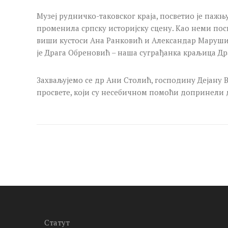
Музеј рудничко-таковског краја, посветио је пажњ
променила српску историјску сцену. Као неми посм
виши кустоси Ана Ранковић и Александар Марушић,
је Драга Обреновић – наша суграђанка краљица Др
Захваљујемо се др Ани Столић, господину Дејану В
просвете, који су несебичном помоћи допринели 
Статут