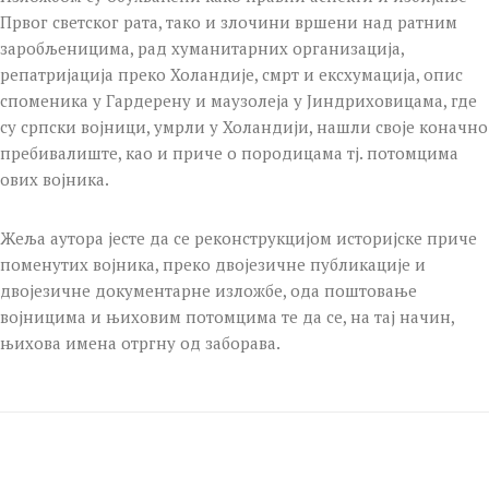
Првог светског рата, тако и злочини вршени над ратним
заробљеницима, рад хуманитарних организација,
репатријација преко Холандије, смрт и ексхумација, опис
споменика у Гардерену и маузолеја у Јиндриховицама, где
су српски војници, умрли у Холандији, нашли своје коначно
пребивалиште, као и приче о породицама тј. потомцима
ових војника.
Жеља аутора јесте да се реконструкцијом историјске приче
поменутих војника, преко двојезичне публикације и
двојезичне документарне изложбе, ода поштовање
војницима и њиховим потомцима те да се, на тај начин,
њихова имена отргну од заборава.