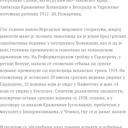
Амбасада Краљевине Холандије у Београду и Удружење
потомака ратника 1912–20, Пожаревац.
Сто година након Версајског мировног споразума, широј
јавности мало је позната чињеница да је један број српских
заробљеника боравио у неутралној Холандији, као и да је
њих стотинак преминуло и покопано на холандском
државном тлу. На Реформаторском гробљу у Гардерену, у
регији Велуве, налази се споменик сећања на српске
војнике преминуле од последица шпанског грипа 1919. На
споменику је исписано 29 имена српских војника умрлих у
Гардерену, 21 војника који је умро у Најмегену и њих 14
који су умрли у Енсхедеу. Сплетом различитих околности,
посмртни остаци српских војника су 1938. године, а у
договору са владом Краљевине Југославије, пребачени у
маузолеј у Јиндриховицама, у Чешкој, где се и данас налазе.
Изложбом су обухваћени како правни аспекти и избијање