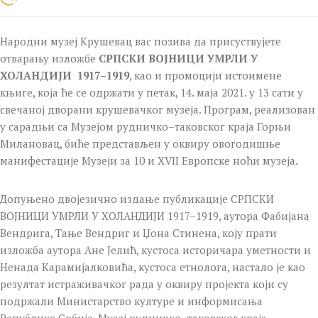
Народни музеј Крушевац вас позива да присуствујете
отварању изложбе
СРПСКИ ВОЈНИЦИ УМРЛИ У
ХОЛАНДИЈИ 1917–1919
, као и промоцији истоимене
књиге, која ће се одржати у петак, 14. маја 2021. у 13 сати у
свечаној дворани крушевачког музеја. Програм, реализован
у сарадњи са Музејом рудничко–таковског краја Горњи
Милановац, биће представљен у оквиру овогодишње
манифестације Музеји за 10 и XVII Европске ноћи музеја.
Допуњено двојезично издање публикације СРПСКИ
ВОЈНИЦИ УМРЛИ У ХОЛАНДИЈИ 1917–1919, аутора Фабијана
Вендрига, Тање Вендриг и Џона Стинена, коју прати
изложба аутора Ане Јелић, кустоса историчара уметности и
Ненада Карамијалковића, кустоса етнолога, настало је као
резултат истраживачког рада у оквиру пројекта који су
подржали Министарство културе и информисања
Републике Србије, Музеј рудничко–таковског краја,