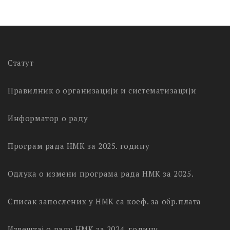
Статут
Правилник о организацији и систематизацији
Информатор о раду
Програм рада НМК за 2025. годину
Одлука о измени програма рада НМК за 2025.
Списак запослених у НМК са коеф. за обр.плата
Извештај о раду НМК за 2024. годину