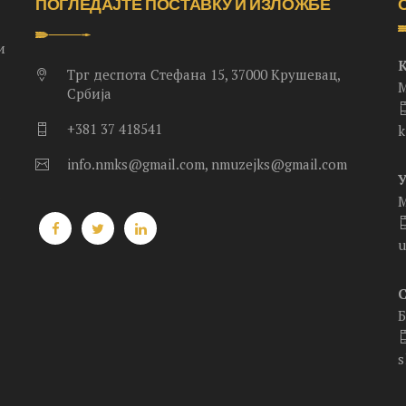
ПОГЛЕДАЈТЕ ПОСТАВКУ И ИЗЛОЖБЕ
и
Трг деспота Стефана 15, 37000 Крушевац,
М
Србија
+381 37 418541
k
info.nmks@gmail.com, nmuzejks@gmail.com
.
М
u
Б
s