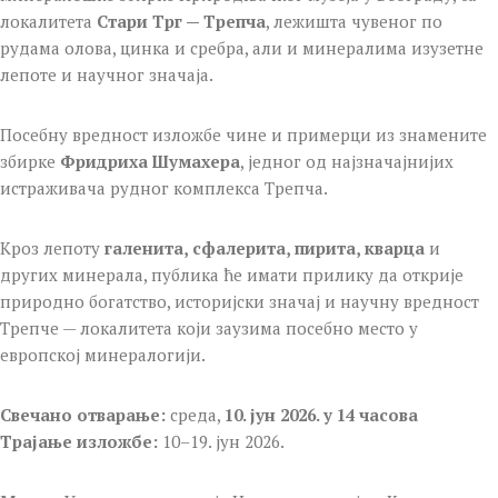
локалитета
Стари Трг — Трепча
, лежишта чувеног по
рудама олова, цинка и сребра, али и минералима изузетне
лепоте и научног значаја.
Посебну вредност изложбе чине и примерци из знамените
збирке
Фридриха Шумахера
, једног од најзначајнијих
истраживача рудног комплекса Трепча.
Кроз лепоту
галенита, сфалерита, пирита, кварца
и
других минерала, публика ће имати прилику да открије
природно богатство, историјски значај и научну вредност
Трепче — локалитета који заузима посебно место у
европској минералогији.
Свечано отварање:
среда,
10. јун 2026. у 14 часова
Трајање изложбе:
10–19. јун 2026.