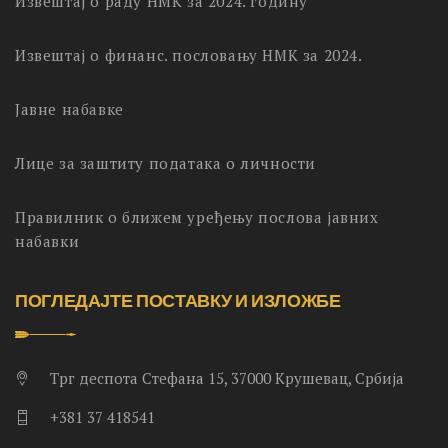
Извештај о раду НМК за 2024. годину
Извештај о финанс. пословању НМК за 2024.
Јавне набавке
Лице за заштиту података о личности
Правилник о ближем уређењу послова јавних
набавки
ПОГЛЕДАЈТЕ ПОСТАВКУ И ИЗЛОЖБЕ
Трг деспота Стефана 15, 37000 Крушевац, Србија
+381 37 418541