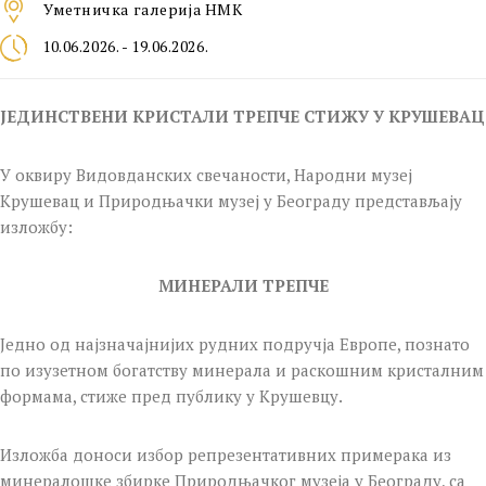
Уметничкa галеријa НМК
10.06.2026. - 19.06.2026.
ЈЕДИНСТВЕНИ КРИСТАЛИ ТРЕПЧЕ СТИЖУ У КРУШЕВАЦ
У оквиру Видовданских свечаности, Народни музеј
Крушевац и Природњачки музеј у Београду представљају
изложбу:
МИНЕРАЛИ ТРЕПЧЕ
Једно од најзначајнијих рудних подручја Европе, познато
по изузетном богатству минерала и раскошним кристалним
формама, стиже пред публику у Крушевцу.
Изложба доноси избор репрезентативних примерака из
минералошке збирке Природњачког музеја у Београду, са