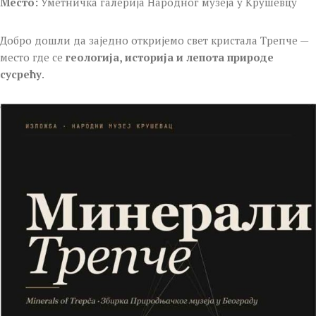
Место:
Уметничка галерија Народног музеја у Крушевцу
Добро дошли да заједно откријемо свет кристала Трепче —
место где се
геологија, историја и лепота природе
сусрећу
.