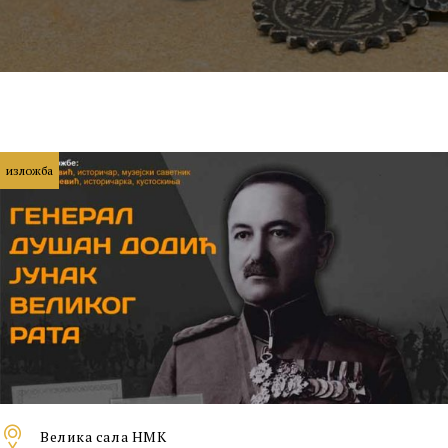
изложба
Велика сала НМК