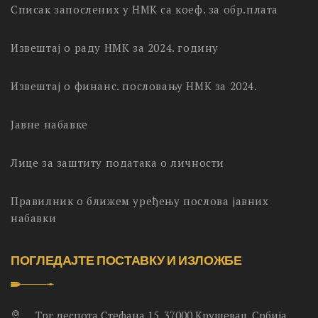
Списак запослених у НМК са коеф. за обр.плата
Извештај о раду НМК за 2024. годину
Извештај о финанс. пословању НМК за 2024.
Јавне набавке
Лице за заштиту података о личности
Правилник о ближем уређењу послова јавних
набавки
ПОГЛЕДАЈТЕ ПОСТАВКУ И ИЗЛОЖБЕ
Трг деспота Стефана 15, 37000 Крушевац, Србија