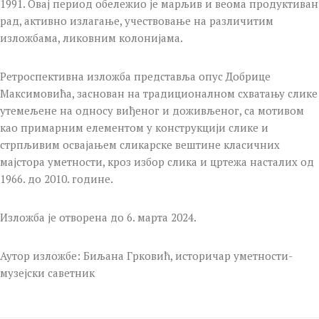
1991. Овај период обележио је марљив и веома продуктиван
рад, активно излагање, учествовање на различитим
изложбама, ликовним колонијама.
Ретроспективна изложба представља опус Добрице
Максимовића, заснован на традиционалном схватању слике
утемељене на односу виђеног и доживљеног, са мотивом
као примарним елементом у конструкцији слике и
стрпљивим освајањем сликарске вештине класичних
мајстора уметности, кроз избор слика и цртежа насталих од
1966. до 2010. године.
Изложба је отворена до 6. марта 2024.
Аутор изложбе: Биљана Грковић, историчар уметности-
музејски саветник