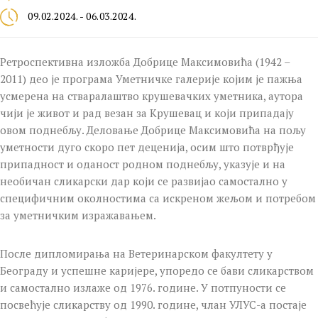
09.02.2024. - 06.03.2024.
Ретроспективна изложба Добрице Максимовића (1942 –
2011) део је програма Уметничке галерије којим је пажња
усмерена на стваралаштво крушевачких уметника, аутора
чији је живот и рад везан за Крушевац и који припадају
овом поднебљу. Деловање Добрице Максимовића на пољу
уметности дуго скоро пет деценија, осим што потврђује
припадност и оданост родном поднебљу, указује и на
необичан сликарски дар који се развијао самостално у
специфичним околностима са искреном жељом и потребом
за уметничким изражавањем.
После дипломирања на Ветеринарском факултету у
Београду и успешне каријере, упоредо се бави сликарством
и самостално излаже од 1976. године. У потпуности се
посвећује сликарству од 1990. године, члан УЛУС-а постаје