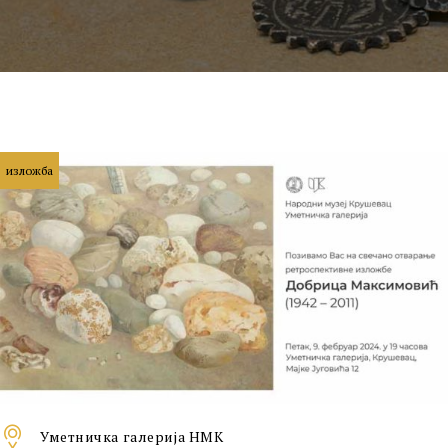
изложба
Уметничкa галеријa НМК